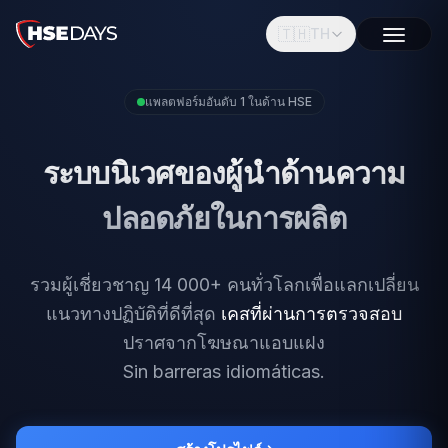
🇹🇭
TH
แพลตฟอร์มอันดับ 1 ในด้าน HSE
ระบบนิเวศของผู้นำด้านความ
ปลอดภัยในการผลิต
รวมผู้เชี่ยวชาญ 14 000+ คนทั่วโลกเพื่อแลกเปลี่ยน
แนวทางปฏิบัติที่ดีที่สุด
เคสที่ผ่านการตรวจสอบ
ปราศจากโฆษณาแอบแฝง
ไม่щีอุ42รรคท9Iภาyา.Gсшt