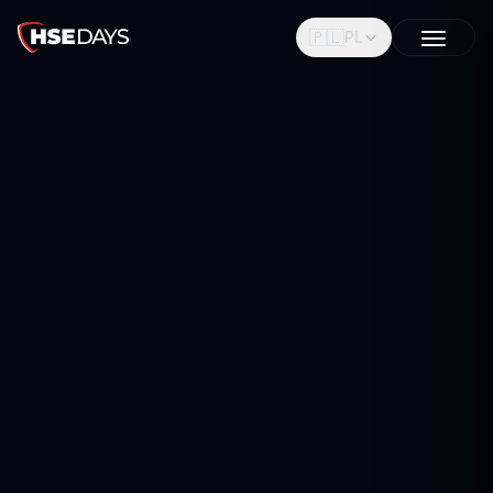
🇵🇱
PL