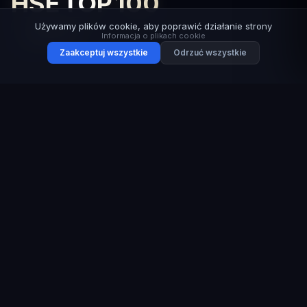
HSE TOP 100
Używamy plików cookie, aby poprawić działanie strony
2025
Informacja o plikach cookie
Zaakceptuj wszystkie
Odrzuć wszystkie
Executive
League
Elita społeczności HSE — kadra kierownicza, która przeszła
wieloetapową selekcję i ocenę jury.
TOP-10
LAUREATÓW