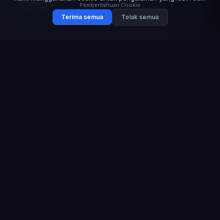
2025
Pemberitahuan Cookie
Terima semua
Tolak semua
Executive
League
Elite komunitas HSE — para eksekutif yang melewati seleksi
berlapis dan evaluasi juri.
TOP-10
PEMENANG
Tatyana Borisova
102.82