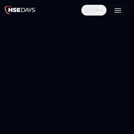
🇮🇩
ID