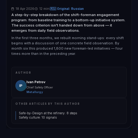
18 Apr 2026
12 min
🇷🇺 Original: Russian
A step-by-step breakdown of the shift-foreman engagement
program: from baseline training to a bottom-up initiative system.
The success criterion isn't handed down from above — it
emerges from daily field observations.
In the first three months, we rebuilt morning stand-ups: every shift
begins with a discussion of one concrete field observation. By
month six this produced 1,800 new foreman-led initiatives — four
times more than in the preceding year.
AUTHOR
Ivan Petrov
IP
Chief Safety Officer
Metallurgy
OTHER ARTICLES BY THIS AUTHOR
Safe-by-Design at the refinery: 8 steps
Safety culture: 10 signals