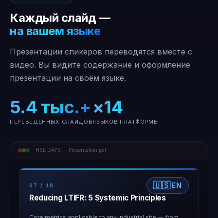
Каждый слайд —
на вашем языке
Презентации спикеров переводятся вместе с
видео. Вы видите содержание и оформление
презентации на своём языке.
5.4 тыс.+
×14
ПЕРЕВЕДЁННЫХ СЛАЙДОВ
ЯЗЫКОВ ПЛАТФОРМЫ
HSE DAYS — Presentation.pdf
🇺🇸
EN
07 / 18
Reducing LTIFR: 5 Systemic Principles
Core metrics applicable to any industrial site — from