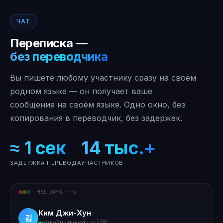
ЧАТ
Переписка —
без переводчика
Вы пишете любому участнику сразу на своём
родном языке — он получает ваше
сообщение на своём языке. Одно окно, без
копирования в переводчик, без задержек.
≈ 1 сек
14 тыс.+
ЗАДЕРЖКА ПЕРЕВОДА
УЧАСТНИКОВ
HSE DAYS — Чат
Ким Джи-Хун
김
онлайн · пишет на 🇰🇷