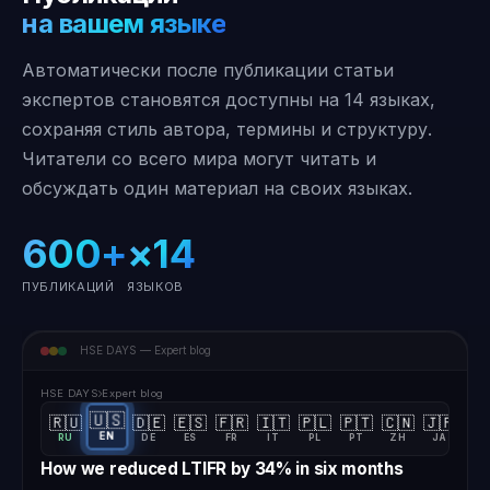
на вашем языке
Автоматически после публикации статьи
экспертов становятся доступны на 14 языках,
сохраняя стиль автора, термины и структуру.
Читатели со всего мира могут читать и
обсуждать один материал на своих языках.
600+
×14
ПУБЛИКАЦИЙ
ЯЗЫКОВ
HSE DAYS — Expert blog
HSE DAYS
Expert blog
🇺🇸
🇷🇺
🇩🇪
🇪🇸
🇫🇷
🇮🇹
🇵🇱
🇵🇹
🇨🇳
🇯🇵
🇰
EN
RU
DE
ES
FR
IT
PL
PT
ZH
JA
KO
How we reduced LTIFR by 34% in six months