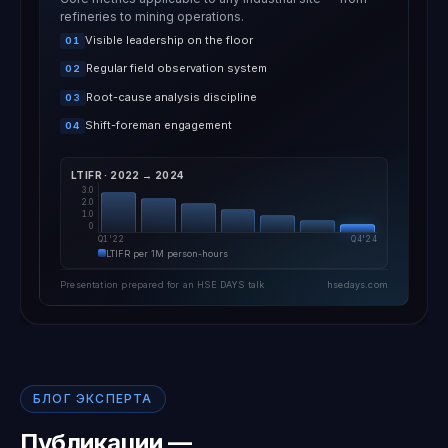
refineries to mining operations.
Visible leadership on the floor
01
Regular field observation system
02
Root-cause analysis discipline
03
Shift-foreman engagement
04
LTIFR · 2022 → 2024
3.0
2.0
1.0
0
Q1'22
Q4'24
LTIFR per 1M person-hours
Presentation prepared for an HSE DAYS talk
hsedays.com
БЛОГ ЭКСПЕРТА
Публикации —