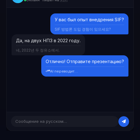
У вас был опыт внедрения SIF?
SIF 방법론 도입 경험이 있으세요?
Да, на двух НПЗ в 2022 году.
네, 2022년 두 정유소에서.
Отлично! Отправите презентацию?
AI переводит…