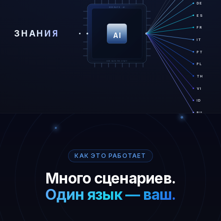
DE
HSE DAYS · AI
ES
FR
ЗНАНИЯ
AI
IT
PT
GOD SAVE THE STAFF
PL
TH
VI
ID
RU
КАК ЭТО РАБОТАЕТ
Много сценариев.
Один язык — ваш.