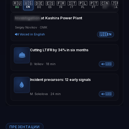
🇺🇸
🇷🇺
🇩🇪
🇪🇸
🇫🇷
🇮🇹
🇵🇱
🇵🇹
🇨🇳
🇯🇵
🇰
28:14
EN
RU
DE
ES
FR
IT
PL
PT
ZH
JA
KO
Investigation at Kashira Power Plant
DUB · 2024
Sergey Novikov · OMK
🇺🇸
Voiced in English
EN
Cutting LTIFR by 34% in six months
D. Volkov · 18 min
🇺🇸
Incident precursors: 12 early signals
M. Sokolova · 24 min
🇺🇸
ПРЕЗЕНТАЦИИ