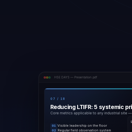
HSE DAYS — Presentation.pdf
07 / 18
Reducing LTIFR: 5 systemic pr
Core metrics applicable to any industrial site —
Visible leadership on the floor
01
Regular field observation system
02