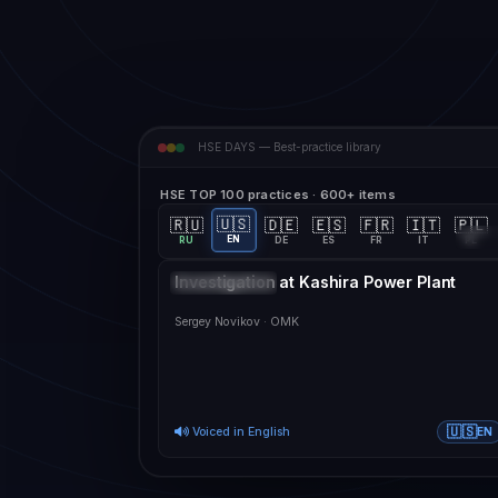
HSE DAYS — Best-practice library
HSE TOP 100 practices · 600+ items
🇺🇸
🇷🇺
🇩🇪
🇪🇸
🇫🇷
🇮🇹
🇵🇱
28:1
EN
RU
DE
ES
FR
IT
PL
Investigation at Kashira Power Plant
DUB · 2024
Sergey Novikov · OMK
🇺🇸
Voiced in English
EN