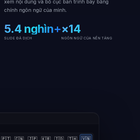
xem nội dung và bố cục bản trình bày bằng
chính ngôn ngữ của mình.
5.4 nghìn+
×14
SLIDE ĐÃ DỊCH
NGÔN NGỮ CỦA NỀN TẢNG
🇵🇹
🇨🇳
🇯🇵
🇰🇷
🇮🇩
🇹🇭
🇻🇳