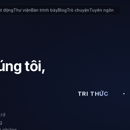
t động
Thư viện
Bản trình bày
Blog
Trò chuyện
Tuyên ngôn
ng tôi,
TRI THỨC
trở
g
ỡ những