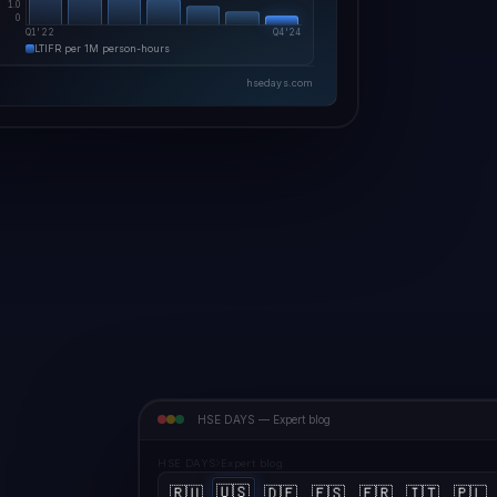
1.0
0
Q1'22
Q4'24
LTIFR per 1M person-hours
hsedays.com
HSE DAYS — Expert blog
HSE DAYS
Expert blog
🇺🇸
🇷🇺
🇩🇪
🇪🇸
🇫🇷
🇮🇹
🇵🇱