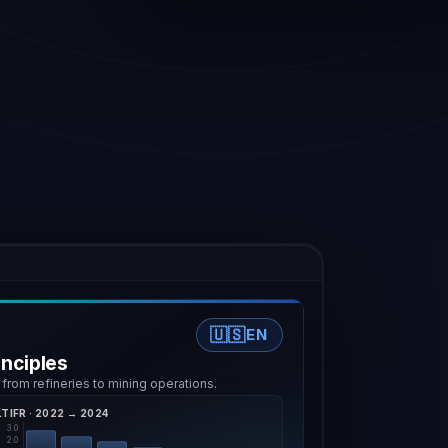
🇺🇸
EN
inciples
 from refineries to mining operations.
LTIFR · 2022 → 2024
3.0
2.0