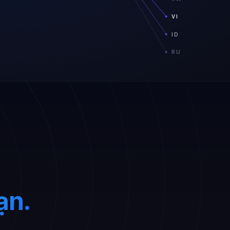
VI
ID
RU
ạn.