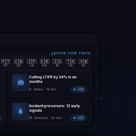
VOICE-OVER TRACK
🇵🇹
🇨🇳
🇯🇵
🇰🇷
🇮🇩
🇹🇭
🇻🇳
4
PT
ZH
JA
KO
ID
TH
VI
Cutting LTIFR by 34% in six
months
D. Volkov · 18 min
🇺🇸
Incident precursors: 12 early
signals
M. Sokolova · 24 min
🇺🇸