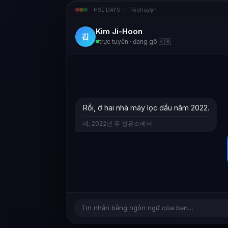
HSE DAYS — Trò chuyện
Kim Ji-Hoon
김
trực tuyến · đang gõ 🇰🇷
Rồi, ở hai nhà máy lọc dầu năm 2022.
네, 2022년 두 정유소에서.