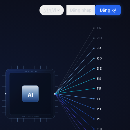
🇻🇳
VI
Đăng nhập
Đăng ký
EN
ZH
JA
KO
DE
HSE DAYS · AI
ES
FR
AI
IT
PT
GOD SAVE THE STAFF
PL
TH