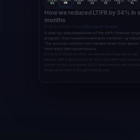
EN
RU
DE
ES
FR
IT
PL
How we reduced LTIFR by 34% in s
months
18 Apr 2026
12 min
🇷🇺 Original: Russian
A step-by-step breakdown of the shift-foreman en
program: from baseline training to a bottom-up initia
The success criterion isn't handed down from above
from daily field observations.
In the first three months, we rebuilt morning stand-ups:
begins with a discussion of one concrete field observa
month six this produced 1,800 new foreman-led initiati
times more than in the preceding year.