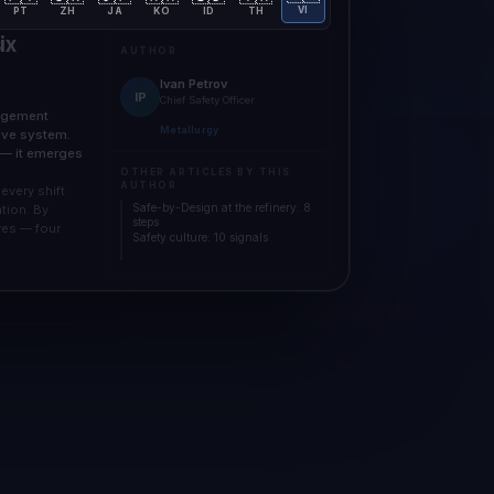
PT
ZH
JA
KO
ID
TH
VI
ix
AUTHOR
Ivan Petrov
IP
Chief Safety Officer
gagement
Metallurgy
tive system.
 — it emerges
OTHER ARTICLES BY THIS
AUTHOR
 every shift
Safe-by-Design at the refinery: 8
tion. By
steps
ves — four
Safety culture: 10 signals