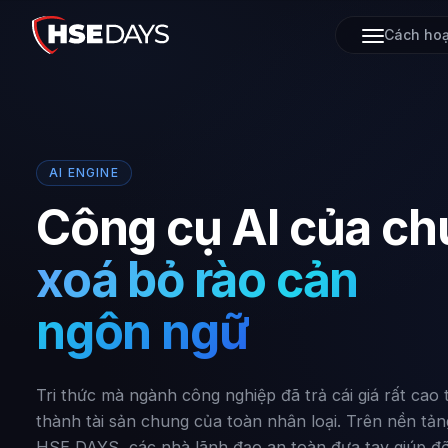
Cách hoạ
AI ENGINE
Công cụ AI của chú
xoá bỏ rào cản
ngôn ngữ
Tri thức mà ngành công nghiệp đã trả cái giá rất cao 
thành tài sản chung của toàn nhân loại. Trên nền tản
HSE DAYS, các nhà lãnh đạo an toàn đưa tay giúp đ