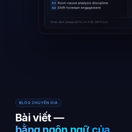
Root-cause analysis discipline
03
Shift-foreman engagement
04
Slide deck prepared for an HSE DAYS talk
BLOG CHUYÊN GIA
Bài viết —
bằng ngôn ngữ của