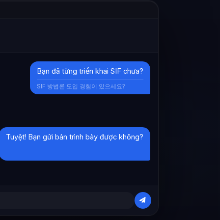
Bạn đã từng triển khai SIF chưa?
SIF 방법론 도입 경험이 있으세요?
Tuyệt! Bạn gửi bản trình bày được không?
AI đang dịch…