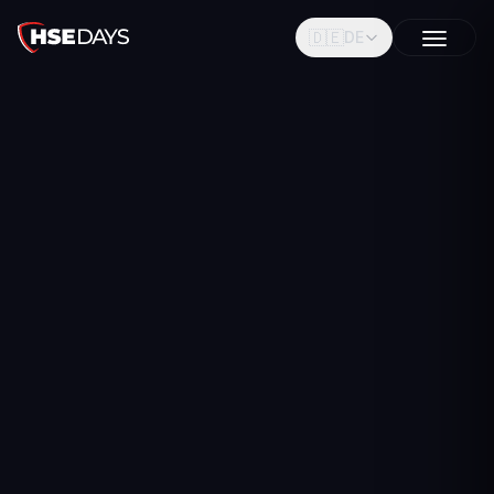
🇩🇪
DE