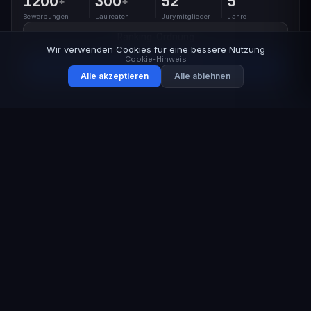
1200
300
52
5
+
+
Bewerbungen
Laureaten
Jurymitglieder
Jahre
Ranking-Ordnung
Wir verwenden Cookies für eine bessere Nutzung
Cookie-Hinweis
Teilnehmen
Alle akzeptieren
Alle ablehnen
5 JAHRE IM EINSATZ
Der globale Maßstab
für Führung im Arbeits-
und Gesundheitsschutz
Eine professionelle Jury aus 52 Experten, ein
transparenter Mechanismus und ein faires
Bewertungssystem — die renommierte
Auszeichnung für die besten Köpfe der
Branche.