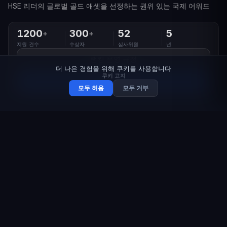
HSE 리더의 글로벌 골드 애셋을 선정하는 권위 있는 국제 어워드
1200
300
52
5
+
+
지원 건수
수상자
심사위원
년
랭킹 운영 규정
더 나은 경험을 위해 쿠키를 사용합니다
쿠키 고지
참여하기
모두 허용
모두 거부
5년의 여정
산업 안전 리더십의
글로벌 기준
52명의 전문가로 구성된 프로페셔널 심사위원단,
투명한 운영 체계, 공정한 평가 시스템 — 업계 최
고의 전문가를 위한 권위 있는 영예입니다.