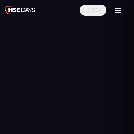
🇰🇷
KO