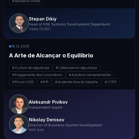
Aplicativo móvel
Stepan Dikiy
Head of HSE Systems Development Department
Sibkor (SUEK)
18.12.2025
A Arte de Alcançar o Equilíbrio
Cultura de segurança
Liderança em segurança
Engajamento dos funcionários
Auditoria comportamental
Fórum 2025
KPI
Acidentes fora do trabalho
LTIFR
Aleksandr Pivikov
Independent expert
Nikolay Denisov
Director of Business System Development
KAO Azot