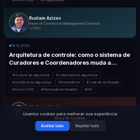
Fórum 2025
Engajamento
Rustam Azizov
Head of Contractor Management Division
OTEKO
18.12.2025
Arquitetura de controle: como o sistema de
Curadores e Coordenadores muda a
cultura de segurança e a eficiência dos
Cultura de segurança
Liderança em segurança
negócios
Auditoria de segurança
Empreiteiros
Lista de verificação
Fórum 2025
Permissão de trabalho
KPI
Aleksey Nechayev
Expert
Usamos cookies para melhorar sua experiência
Occupational Safety Business Partner
Aviso de Cookies
Aceitar tudo
Rejeitar tudo
18.12.2025