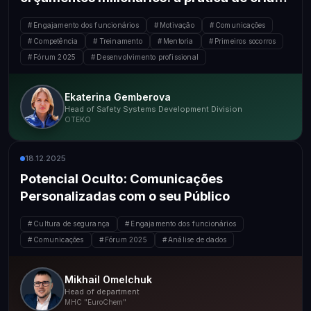
uma equipe HSE forte
Engajamento dos funcionários
Motivação
Comunicações
Competência
Treinamento
Mentoria
Primeiros socorros
Fórum 2025
Desenvolvimento profissional
Ekaterina Gemberova
Head of Safety Systems Development Division
OTEKO
18.12.2025
Potencial Oculto: Comunicações
Personalizadas com o seu Público
Cultura de segurança
Engajamento dos funcionários
Comunicações
Fórum 2025
Análise de dados
Mikhail Omelchuk
Head of department
MHC "EuroChem"