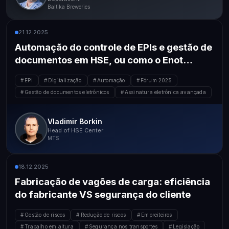
Baltika Breweries
21.12.2025
Automação do controle de EPIs e gestão de
documentos em HSE, ou como o Enot
colocou tudo em ordem
EPI
Digitalização
Automação
Fórum 2025
Gestão de documentos eletrônicos
Assinatura eletrônica avançada
Vladimir Borkin
Head of HSE Center
MTS
18.12.2025
Fabricação de vagões de carga: eficiência
do fabricante VS segurança do cliente
Gestão de riscos
Redução de riscos
Empreiteiros
Trabalho em altura
Segurança nos transportes
Legislação