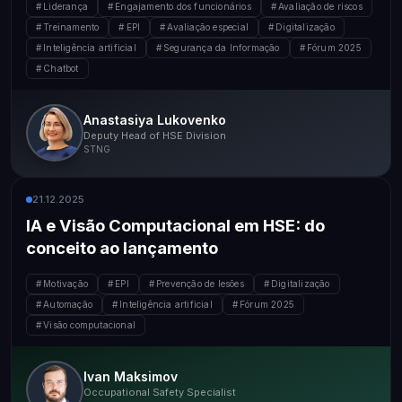
Liderança
Engajamento dos funcionários
Avaliação de riscos
Treinamento
EPI
Avaliação especial
Digitalização
Inteligência artificial
Segurança da Informação
Fórum 2025
Chatbot
Anastasiya Lukovenko
Deputy Head of HSE Division
STNG
21.12.2025
IA e Visão Computacional em HSE: do
conceito ao lançamento
Motivação
EPI
Prevenção de lesões
Digitalização
Automação
Inteligência artificial
Fórum 2025
Visão computacional
Ivan Maksimov
Occupational Safety Specialist