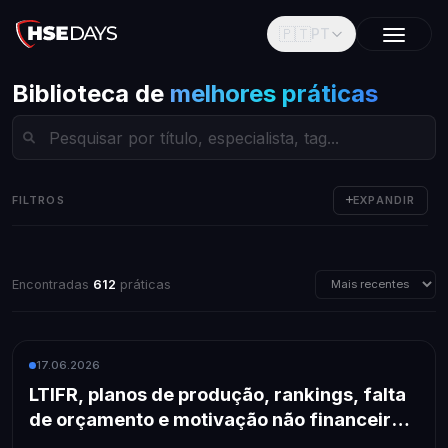
🇵🇹
PT
Biblioteca de
melhores práticas
FILTROS
EXPANDIR
Encontradas
612
práticas
17.06.2026
LTIFR, planos de produção, rankings, falta
de orçamento e motivação não financeira:
a receita de uma solução de sucesso da