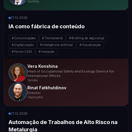
Qummy
21.12.2025
IA como fábrica de conteúdo
Comunicações
Treinamento
Briefing de segurança
Digitalização
Inteligência artificial
Visualização
Fórum 2025
Inovação
Vera Konshina
Head of Occupational Safety and Ecology Service for
International Offices
Yandex
Rinat Fatkhutdinov
Director
iTechnoPro
21.12.2025
Automação de Trabalhos de Alto Risco na
Metalurgia