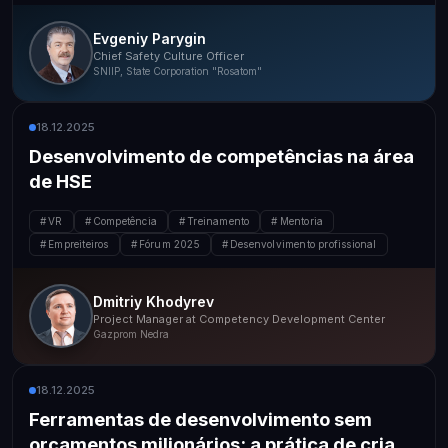
Evgeniy Parygin
Chief Safety Culture Officer
SNIIP, State Corporation "Rosatom"
18.12.2025
Desenvolvimento de competências na área
de HSE
VR
Competência
Treinamento
Mentoria
Empreiteiros
Fórum 2025
Desenvolvimento profissional
Dmitriy Khodyrev
Project Manager at Competency Development Center
Gazprom Nedra
18.12.2025
Ferramentas de desenvolvimento sem
orçamentos milionários: a prática de criar