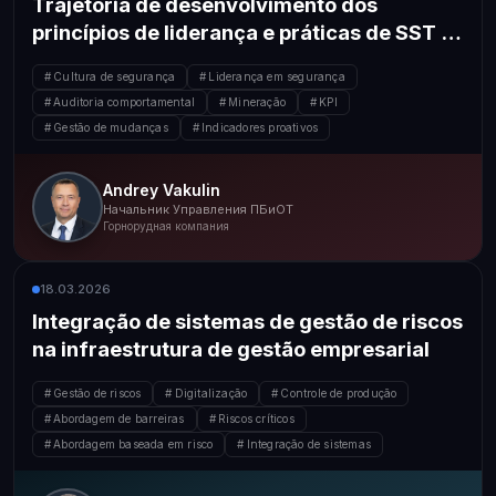
Trajetória de desenvolvimento dos
princípios de liderança e práticas de SST e
segurança industrial em empresas de
Cultura de segurança
Liderança em segurança
mineração
Auditoria comportamental
Mineração
KPI
Gestão de mudanças
Indicadores proativos
Andrey Vakulin
Начальник Управления ПБиОТ
Горнорудная компания
18.03.2026
Integração de sistemas de gestão de riscos
na infraestrutura de gestão empresarial
Gestão de riscos
Digitalização
Controle de produção
Abordagem de barreiras
Riscos críticos
Abordagem baseada em risco
Integração de sistemas