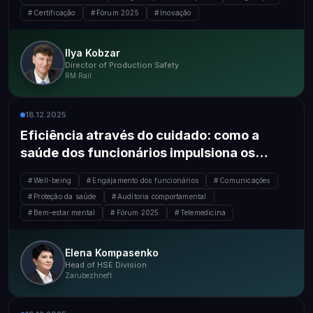
Certificação
Fórum 2025
Inovação
Ilya Kobzar
Director of Production Safety
RM Rail
18.12.2025
Eficiência através do cuidado: como a
saúde dos funcionários impulsiona os
resultados dos negócios
Well-being
Engajamento dos funcionários
Comunicações
Proteção da saúde
Auditoria comportamental
Bem-estar mental
Fórum 2025
Telemedicina
Elena Kompasenko
Head of HSE Division
Zarubezhneft