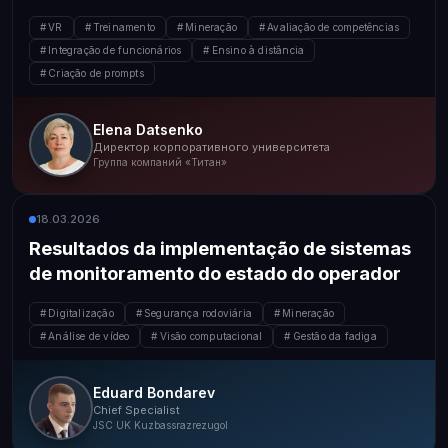
trabalho em turnos
VR
Treinamento
Mineração
Avaliação de competências
Integração de funcionários
Ensino à distância
Criação de prompts
Elena Datsenko
Директор корпоративного университета
Группа компаний «Титан»
18.03.2026
Resultados da implementação de sistemas
de monitoramento do estado do operador
Digitalização
Segurança rodoviária
Mineração
Análise de vídeo
Visão computacional
Gestão da fadiga
Eduard Bondarev
Chief Specialist
JSC UK Kuzbassrazrezugol