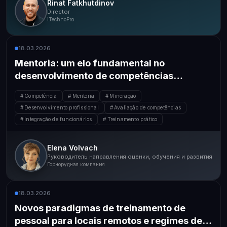
Rinat Fatkhutdinov
Director
iTechnoPro
18.03.2026
Mentoria: um elo fundamental no
desenvolvimento de competências
profissionais
Competência
Mentoria
Mineração
Desenvolvimento profissional
Avaliação de competências
Integração de funcionários
Treinamento prático
Elena Volvach
Руководитель направления оценки, обучения и развития
Горнорудная компания
18.03.2026
Novos paradigmas de treinamento de
pessoal para locais remotos e regimes de