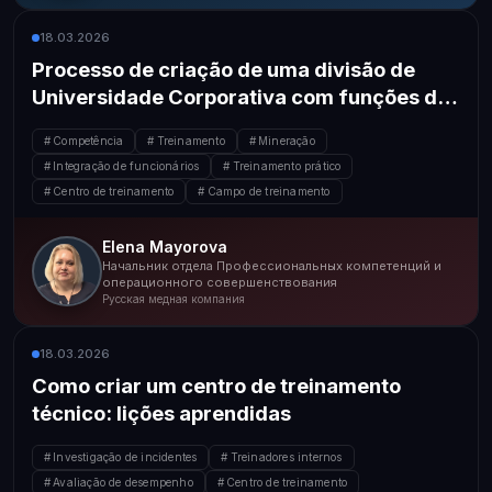
18.03.2026
Processo de criação de uma divisão de
Universidade Corporativa com funções de
formação obrigatória
Competência
Treinamento
Mineração
Integração de funcionários
Treinamento prático
Centro de treinamento
Campo de treinamento
Elena Mayorova
Начальник отдела Профессиональных компетенций и
операционного совершенствования
Русская медная компания
18.03.2026
Como criar um centro de treinamento
técnico: lições aprendidas
Investigação de incidentes
Treinadores internos
Avaliação de desempenho
Centro de treinamento