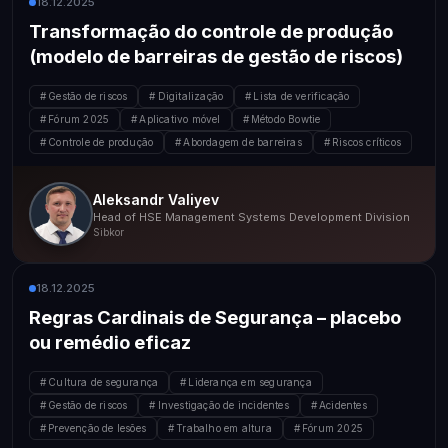
18.12.2025
Transformação do controle de produção
(modelo de barreiras de gestão de riscos)
Gestão de riscos
Digitalização
Lista de verificação
Fórum 2025
Aplicativo móvel
Método Bowtie
Controle de produção
Abordagem de barreiras
Riscos críticos
Aleksandr Valiyev
Head of HSE Management Systems Development Division
Sibkor
18.12.2025
Regras Cardinais de Segurança – placebo
ou remédio eficaz
Cultura de segurança
Liderança em segurança
Gestão de riscos
Investigação de incidentes
Acidentes
Prevenção de lesões
Trabalho em altura
Fórum 2025