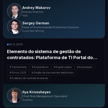
Andrey Makarov
Deputy Director
Kept
Sergey German
Head of Environmental Protection Division
EuroChem Mining
18.12.2025
Elemento do sistema de gestão de
contratados: Plataforma de TI Portal do
Contratado
Treinamento
Empreiteiros
Digitalização
Automação
Fórum 2025
Gestão de documentos eletrônicos
Sistemas de controle de acesso
Ilya Krivosheyev
Chief Risk Management Specialist
Rudstroy