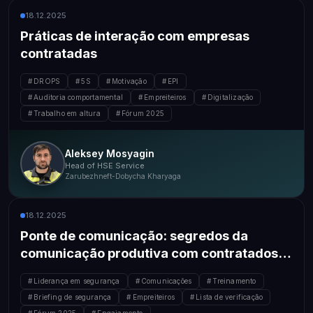
18.12.2025
Práticas de interação com empresas
contratadas
DROPS
5S
Motivação
EPI
Auditoria comportamental
Empreiteiros
Digitalização
Trabalho em altura
Fórum 2025
Aleksey Mosyagin
Head of HSE Service
Zarubezhneft-Dobycha Kharyaga
18.12.2025
Ponte de comunicação: segredos da
comunicação produtiva com contratados
em cada etapa
Liderança em segurança
Comunicações
Treinamento
Briefing de segurança
Empreiteiros
Lista de verificação