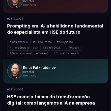
Director
iTechnoPro
21.12.2025
Prompting em IA: a habilidade fundamental
do especialista em HSE do futuro
Competência
Digitalização
Automação
Inteligência artificial
Fórum 2025
Inovação
Desenvolvimento profissional
Criação de prompts
Rinat Fatkhutdinov
Director
iTechnoPro
21.12.2025
HSE como a faísca da transformação
digital: como lançamos a IA na empresa