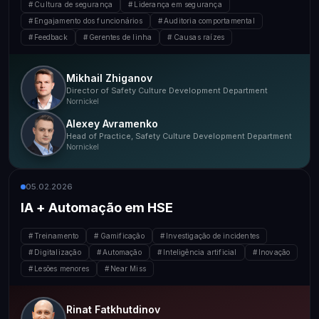
Cultura de segurança
Liderança em segurança
Engajamento dos funcionários
Auditoria comportamental
Feedback
Gerentes de linha
Causas raízes
Mikhail Zhiganov
Director of Safety Culture Development Department
Nornickel
Alexey Avramenko
Head of Practice, Safety Culture Development Department
Nornickel
05.02.2026
IA + Automação em HSE
Treinamento
Gamificação
Investigação de incidentes
Digitalização
Automação
Inteligência artificial
Inovação
Lesões menores
Near Miss
Rinat Fatkhutdinov