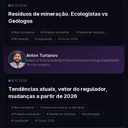
18.12.2025
Resíduos de mineração. Ecologistas vs
Geólogos
Meio ambiente
Proteção ambiental
Gestão de resíduos
Mineração
Legislação
Fórum 2025
Anton Turtanov
Head of Environmental Protection and Ecology Department
Mining company
18.12.2025
Tendências atuais, vetor do regulador,
mudanças a partir de 2026
Meio ambiente
Desenvolvimento sustentável
Proteção ambiental
Gestão de resíduos
Automação
Legislação
Fórum 2025