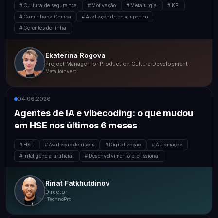
Cultura de segurança
Motivação
Metalurgia
KPI
Metalloinvest
Caminhada Gemba
Avaliação de desempenho
Gerentes de linha
Ekaterina Rogova
Project Manager for Production Culture Development
Metalloinvest
04.06.2026
Agentes de IA e vibecoding: o que mudou
em HSE nos últimos 6 meses
HSE
Avaliação de riscos
Digitalização
Automação
Inteligência artificial
Desenvolvimento profissional
Rinat Fatkhutdinov
Director
iTechnoPro