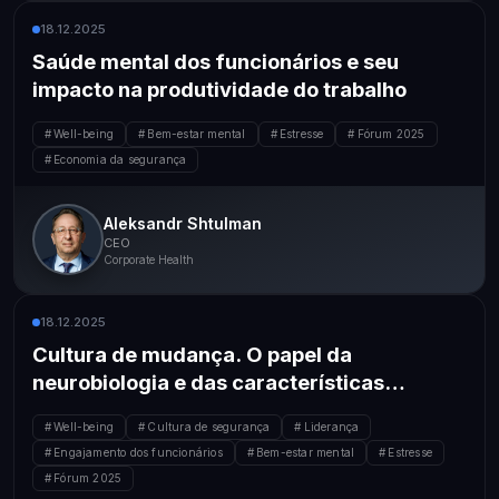
18.12.2025
Saúde mental dos funcionários e seu
impacto na produtividade do trabalho
Well-being
Bem-estar mental
Estresse
Fórum 2025
Economia da segurança
Aleksandr Shtulman
CEO
Corporate Health
18.12.2025
Cultura de mudança. O papel da
neurobiologia e das características
fisiológicas dos funcionários em garantir
Well-being
Cultura de segurança
Liderança
um pensamento e comportamento seguros
Engajamento dos funcionários
Bem-estar mental
Estresse
Fórum 2025