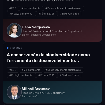
infraestrutura e ciência aplicada no Distrito
ESG
Meio ambiente
Desenvolvimento sustentável
Autônomo de Khanty-Mansiysk-Yugra
Proteção ambiental
Fórum 2025
Biodiversidade
Elena Sergeyeva
Head of Environmental Compliance Department
Salym Petroleum Development
18.12.2025
A conservação da biodiversidade como
ferramenta de desenvolvimento
sustentável da JSC Zarubezhneft
ESG
Meio ambiente
Desenvolvimento sustentável
Proteção ambiental
Fórum 2025
Biodiversidade
Mikhail Bezumov
Head of Division, HSE Department
Zarubezhneft