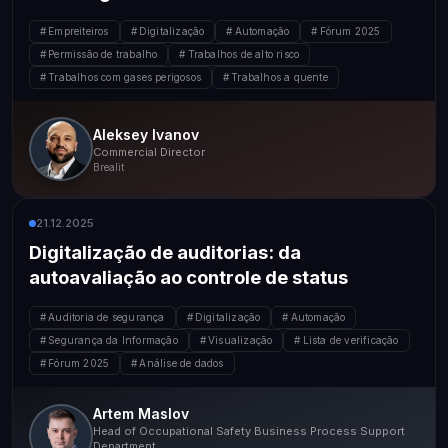
Empreiteiros
Digitalização
Automação
Fórum 2025
Permissão de trabalho
Trabalhos de alto risco
Trabalhos com gases perigosos
Trabalhos a quente
Aleksey Ivanov
Commercial Director
Brealit
21.12.2025
Digitalização de auditorias: da
autoavaliação ao controle de status
Auditoria de segurança
Digitalização
Automação
Segurança da Informação
Visualização
Lista de verificação
Fórum 2025
Análise de dados
Artem Maslov
Head of Occupational Safety Business Process Support
Department