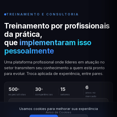
TREINAMENTO E CONSULTORIA
Treinamento por profissionais
da prática,
que
implementaram isso
pessoalmente
Uma plataforma profissional onde líderes em atuação no
setor transmitem seu conhecimento a quem está pronto
para evoluir. Troca aplicada de experiência, entre pares.
6
500
30
15
+
+
anos no
especialistas
competências
setores
mercado
Tornar-se especialista
Usamos cookies para melhorar sua experiência
Aviso de Cookies
Solicitar um programa