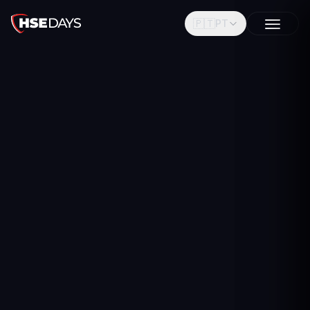
🇵🇹
PT