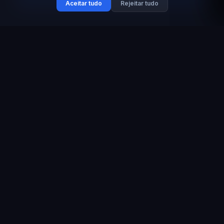
Aceitar tudo
Rejeitar tudo
CONTEXTO
O setor está saturado de
treinamentos,
mas faltam competências
reais
Os orçamentos corporativos são gastos em
certificados que não garantem
competências reais.