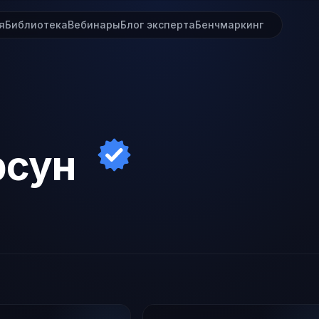
я
Библиотека
Вебинары
Блог эксперта
Бенчмаркинг
рсун