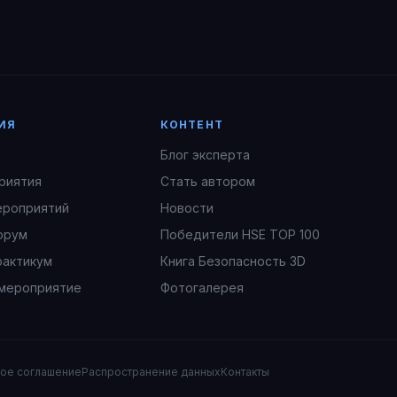
ИЯ
КОНТЕНТ
Блог эксперта
риятия
Стать автором
ероприятий
Новости
орум
Победители HSE TOP 100
рактикум
Книга Безопасность 3D
мероприятие
Фотогалерея
кое соглашение
Распространение данных
Контакты