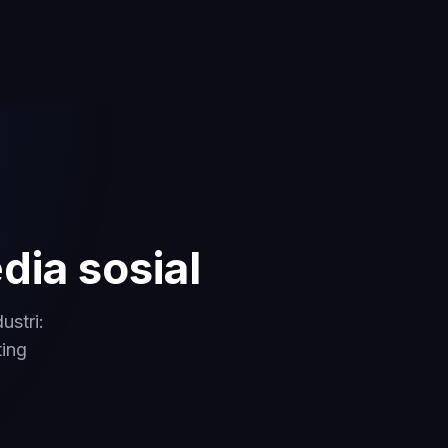
ia sosial
stri:
ting