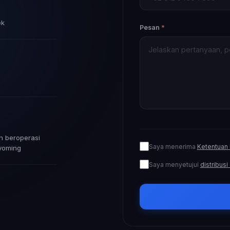
ek
Pesan
*
n beroperasi
Saya menerima
Ketentuan
yoming
Saya menyetujui
distribusi