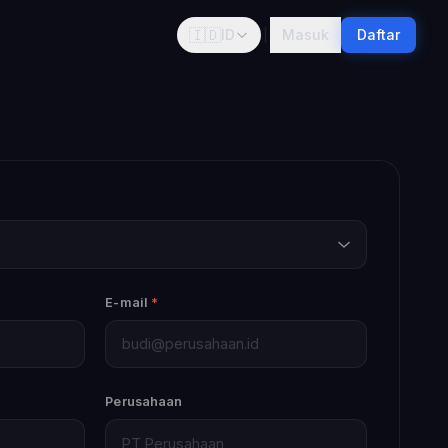
🇮🇩
ID
Masuk
Daftar
E-mail
*
Perusahaan