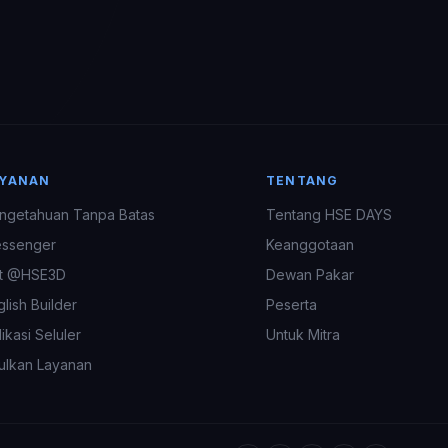
AYANAN
TENTANG
ngetahuan Tanpa Batas
Tentang HSE DAYS
ssenger
Keanggotaan
t @HSE3D
Dewan Pakar
glish Builder
Peserta
ikasi Seluler
Untuk Mitra
ulkan Layanan