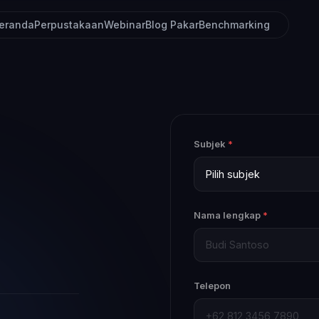
eranda
Perpustakaan
Webinar
Blog Pakar
Benchmarking
Subjek
*
Nama lengkap
*
Telepon