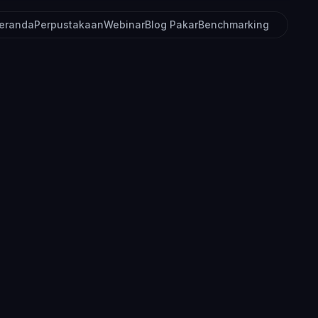
eranda
Perpustakaan
Webinar
Blog Pakar
Benchmarking