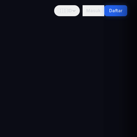
🇮🇩
ID
Masuk
Daftar