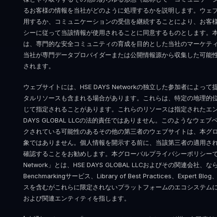
るお客様の情報を当社がどのように処理するかを説明します。ウェ
用するか、コミュニケーションの受信を継続することにより、お客
シーに従って当該情報が使用されることに同意するものとします。
は、専門的な安全コミュニティの育成を目的とした当社のマーケテ
当社が専門データプロバイダーまたは公開情報源から収集した可能
されます。
ウェブサイトには、HSE DAYS Networkの独立した参加者によ
タルリソースも含まれる場合があります。これらは、特定の地理的
じて指定されることがあります。これらのリソースは指定されたエン
DAYS GLOBAL LLCの法的責任ではありません。このようなウ
クされている可能性のあるその他の第三者のウェブサイトは、本グ
象ではありません。個人情報を開示する前に、当該第三者の適用さ
確認することをお勧めします。本グローバルプライバシーポリシーで使用
Network」とは、HSE DAYS GLOBAL LLCおよびその関連会社、ならびに
Benchmarkingサービス、Library of Best Practices、Exp
スを含むがこれらに限定されないプラットフォームのエコシステム
および関連エンティティを指します。