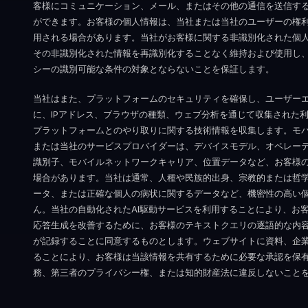
客様にコミュニケーション、メール、またはその他の通信を送信す
ができます。お客様の個人情報は、当社または当社のユーザーの権
用される場合があります。当社がお客様に関する非識別化された個
その非識別化された情報を再識別化することなく維持および使用し
シーの識別可能な条件の対象とならないことを保証します。
当社はまた、プラットフォームのセキュリティを確保し、ユーザー
に、IPアドレス、ブラウザの種類、ウェブ分析を通じて収集された
プラットフォームとのやり取りに関する技術情報を収集します。モ
または当社のサービスプロバイダーは、デバイスモデル、オペレー
識別子、モバイルネットワークキャリア、位置データなど、お客様
場合があります。当社は通常、人種や民族的出身、宗教的または哲
ータ、または正確な個人の病状に関するデータなど、機密性の高い
ん。当社の自動化されたAI駆動サービスを利用することにより、お
応答生成を改善するために、お客様のテキストクエリの逐語的な内
が記録することに同意するものとします。ウェブサイトに資料、企
ることにより、お客様は当該情報を共有するために必要な承認を保
務、第三者のプライバシー権、または知的財産法に違反しないこと