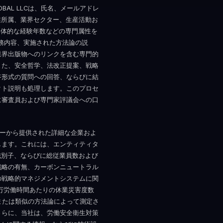
BAL LLCは、氏名、メールアドレ
業所属、業界セクター、生産活動お
分野における具体的な経験年数などの専門属性を
歴、職務内容、実施された方法論の説
業界出版物へのリンクを含む専門的
また、安全哲学、法改正提案、戦略
答形式の質問への回答、ならびに結
クト説明も処理します。このプロセ
に審査員および専門家評議会への口
ーザーから提供された詳細な企業およ
します。これには、エンティティタ
識別子、ならびに総従業員数および
戦略の有無、カーボンニュートラル
の戦略的マネジメントシステムに関
00万労働時間あたりの休業災害度数
ルまたは類似の方法論によって測定さ
さらに、当社は、労働安全衛生対策