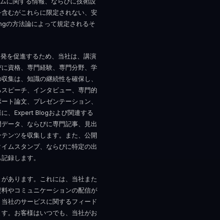
ラムに関する情報、ならびに技術設
を含むがこれらに限定されない、安
ingの方法論によって規定されるそ
ジトリの開発を促進するため、当社は、講演
びに資格、専門経験、専門分野、学
の収集は、知識の継続性を確保し、
るスピーチ、インタビュー、専門的
ポート論文、プレゼンテーション、
xpert Blogおよび関連する
門データ、ならびに専門記事、見出
ンテンツを収集します。また、公開
タイムスタンプ、ならびに特定の出
も記録します。
とがあります。これには、当社また
ョン資料やコミュニケーションの配信が
、当社のサービスに関するフィード
ます。お客様はいつでも、当社がお