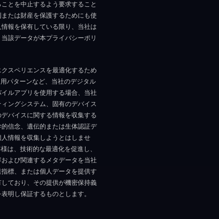
ることを中止するよう要求すること
利または財産を保護するためにも使
人情報を保有している限り、当社は
、当該データが本プライバシーポリ
エクスペリエンスを最適化するため
利用パターンなど、当社のデジタル
バイルアプリを使用する場合、当社
ティングシステム、固有のデバイス
のデバイスに関する情報を収集する
学的信念、遺伝的または生体認証デ
個人情報を収集しようとはしませ
客様は、技術的な最適化を促進し、
容および関連するメタデータを当社
業指標、または個人データを提供す
有しており、その提供が機密保持義
を表明し保証するものとします。