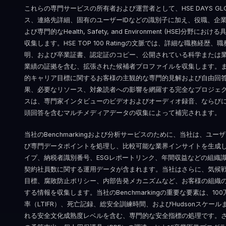
これらの専門サービスの所有者および運営者として、HSE DAYS GLO
ス、連絡先詳細、固有のユーザーIDなどの識別子に加え、役職、企
よび専門的なHealth, Safety, and Environment (HSE)
収集します。HSE TOP 100 Ratingの文脈では、詳細な職務経
明、および卒業証書、認定証のコピー、公開されている科学または
業績の証拠を含む、拡張された候補者プロファイルを収集します。
的キャリア目標に関するお客様の主観的な専門的見解および自由回
果、必要なリソース、対象読者への影響を網羅する完全なプロジェ
スは、専門家インタビューのビデオおよびオーディオ録音、ならび
頭回答を含むマルチメディアデータの収集によって補完されます。
当社のBenchmarkingおよび分析サービスのために、当社は、ユ
び専門データポイントを処理し、比較可能な業界インサイトを生成
イプ、納税者識別番号、ESGレポートリンク、年間収益などの組織
契約社員数に関する運用データが含まれます。当社はさらに、気候
目標、腐敗防止ポリシー、内部告発メカニズムなど、お客様の組織
する情報を収集します。当社のBenchmarkingの重要な要素は、1
率（LTIFR）、死亡記録、総安全訓練時間、およびHudsonスケー
れる安全文化成熟度レベルを含む、専門的な安全指標の処理です。