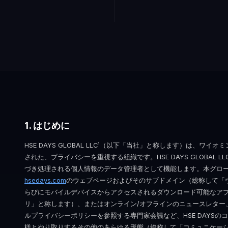
1. はじめに
HSE DAYS GLOBAL LLC¹（以下「当社」と称します）は、ワ
された、プライバシーを重視する組織です。HSE DAYS GLOBAL 
づき処理される個人情報のデータ管理者として機能します。本グロ
hsedays.com
のウェブページおよびそのサブドメイン（総称して「
らびにモバイルデバイスからアクセスされるダウンロード可能なア
リ」と称します）、またはオンライン/オフラインのニュースレター
ルプライバシーポリシーを参照する専門家会議など、HSE DAYS
様とやり取りするその他のあらゆる形態（総称して「コミュニケー