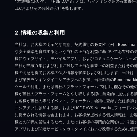
¹ 本通知において、「HSE DAYS」とは、ワイオミング州の有限責任会社で
LLCおよびその各関連会社を指します。
2. 情報の収集と利用
当社は、お客様の明示的な同意、契約履行の必要性（例：Benchmar
な安全基準を育成するという当社の正当な利益に基づいてお客様の
様にウェブサイト、モバイルアプリ、およびコミュニケーションへ
当社が当該収集および利用に対して正当な事業上の利益またはその
様の同意を得てお客様の個人情報を収集および利用します。当社は
よび業界ランキングイニシアチブへの参加、当社独自のBenchmark
ツールの利用、または当社のプラットフォームで利用可能なその他
様が当社のプラットフォームとやり取りする際に自発的に提供する
お客様が当社の専門イベント、フォーラム、会議に登録または参加
ニシアチブに参加する際、およびHSE DAYS Networkにフィー
に提出される情報も含まれます。お客様が提出する個人情報は、お
様との関係を管理するため、またはお客様の専門的な関心により適
アプリおよび関連サービスをカスタマイズおよび改善するために使