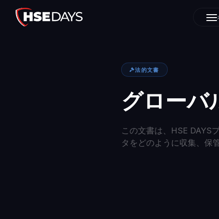
法的文書
グローバ
この文書は、HSE DA
タをどのように収集、保