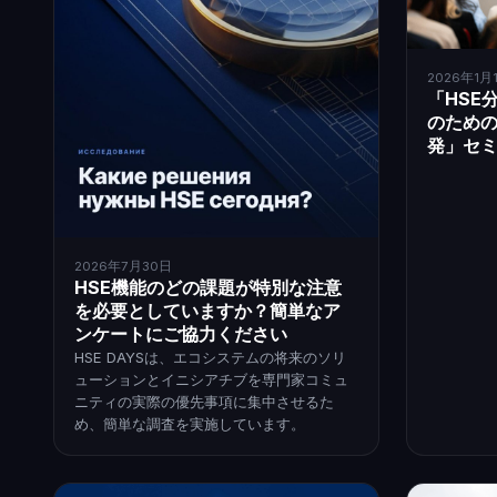
2026年1月
「HSE
のため
発」セ
2026年7月30日
HSE機能のどの課題が特別な注意
を必要としていますか？簡単なア
ンケートにご協力ください
HSE DAYSは、エコシステムの将来のソリ
ューションとイニシアチブを専門家コミュ
ニティの実際の優先事項に集中させるた
め、簡単な調査を実施しています。