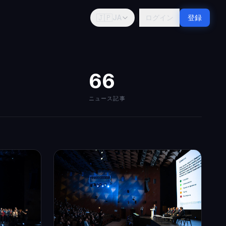
🇯🇵
JA
ログイン
登録
66
ニュース記事