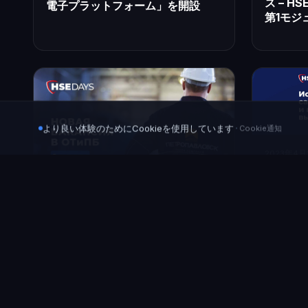
ス – H
電子プラットフォーム」を開設
第1モジ
·
より良い体験のためにCookieを使用しています
Cookie通知
2023年4月
「自己
ョンの
募集を
2023年4月27日
ペトロパブロフスク・グループで
HSE分野の求人を公開