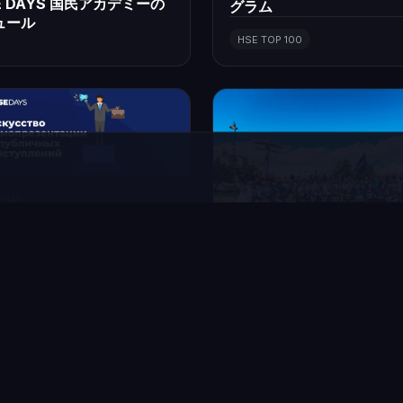
SE DAYS 国民アカデミーの
グラム
ュール
HSE TOP 100
23日
アピールとプレゼンテーシ
技術」プログラムの受講生
開始
2023年4月12日
HSE DAYS 第4シーズン
HSE DAYS