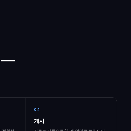
 —
04
게시
적 정확성
자료는 자동으로 14 개 언어로 번역되어