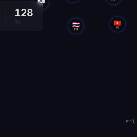
🇰🇷
ES
KO
128
🇻🇳
국가
🇹🇭
VI
TH
번역,