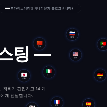
홈
라이브러리
웨비나
전문가 블로그
벤치마킹
🇷🇺
RU
🇵🇹
스팅 —
🇨🇳
PT
ZH
🇺🇸
EN
🇮🇹
IT
🇩🇪
🇯🇵
DE
JA
 저희가 편집하고 14 개
문가에게 전달합니다.
🇫🇷
🇪🇸
FR