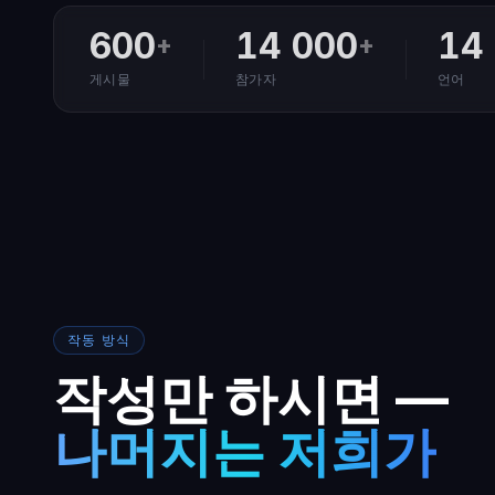
600
14 000
14
+
+
게시물
참가자
언어
작동 방식
작성만 하시면 —
나머지는 저희가