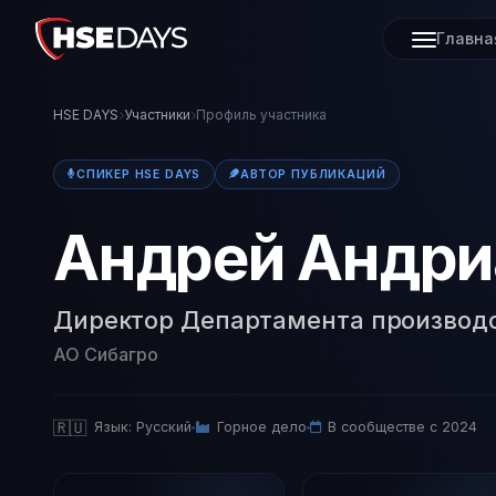
Главна
HSE DAYS
Участники
Профиль участника
СПИКЕР HSE DAYS
АВТОР ПУБЛИКАЦИЙ
Андрей Андри
Директор Департамента производс
АО Сибагро
🇷🇺
Язык: Русский
Горное дело
В сообществе с 2024