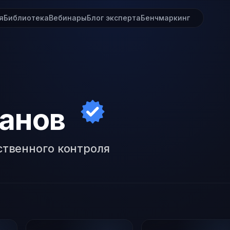
я
Библиотека
Вебинары
Блог эксперта
Бенчмаркинг
анов
твенного контроля