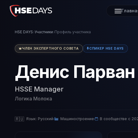
Главна
HSE DAYS
Участники
Профиль участника
ЧЛЕН ЭКСПЕРТНОГО СОВЕТА
СПИКЕР HSE DAYS
Денис Парван
HSSE Manager
Логика Молока
🇷🇺
Язык: Русский
Машиностроение
В сообществе с 20