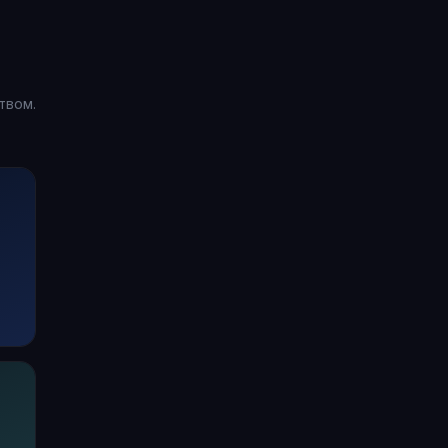
твом.