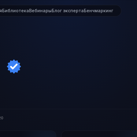
я
Библиотека
Вебинары
Блог эксперта
Бенчмаркинг
20