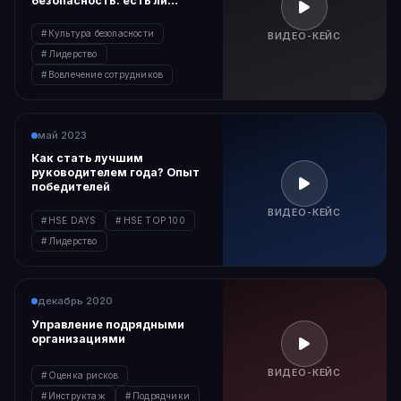
безопасность: есть ли
компромисс?
Культура безопасности
ВИДЕО-КЕЙС
Лидерство
Вовлечение сотрудников
май 2023
Как стать лучшим
руководителем года? Опыт
победителей
ВИДЕО-КЕЙС
HSE DAYS
HSE TOP 100
Лидерство
декабрь 2020
Управление подрядными
организациями
ВИДЕО-КЕЙС
Оценка рисков
Инструктаж
Подрядчики